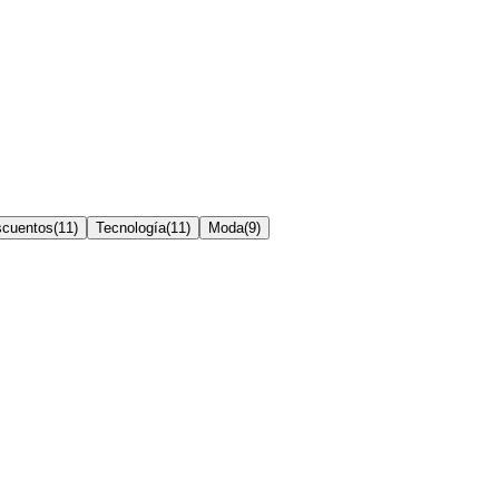
scuentos
(
11
)
Tecnología
(
11
)
Moda
(
9
)