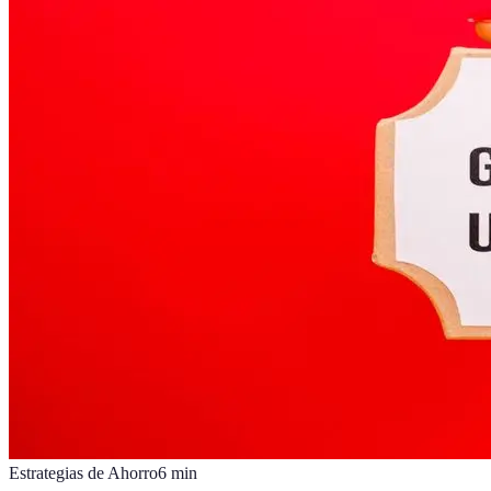
Estrategias de Ahorro
6
min