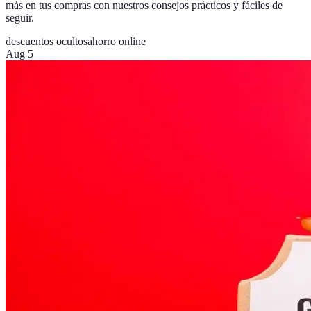
más en tus compras con nuestros consejos prácticos y fáciles de
seguir.
descuentos ocultos
ahorro online
Aug 5