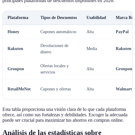
principales plataformas de descuentos disponibles en 2026:
Plataforma
Tipos de Descuentos
Usabilidad
Marca Rec
Honey
Cupones automáticos
Alta
PayPal
Devoluciones de
Rakuten
Media
Rakuten
dinero
Ofertas locales y
Groupon
Alta
Groupon
servicios
RetailMeNot
Cupones y ofertas
Alta
Walmart
Esta tabla proporciona una visión clara de lo que cada plataforma
ofrece, así como sus fortalezas y debilidades. Escoger la adecuada
puede ser crucial para maximizar tus ahorros en compras online.
Análisis de las estadísticas sobre