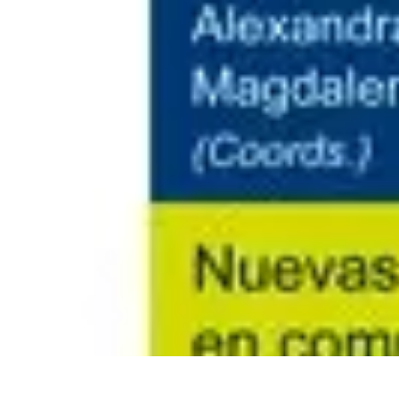
Descuentos Imperdibles
Consejos y Estrategias
Consejos de Ahorro
Consejos y Trucos
Estrateg
Descuentos Imperdibles