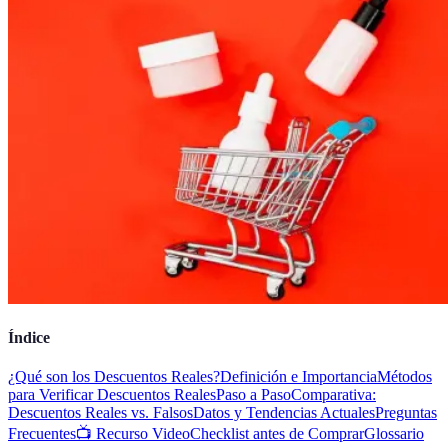
Índice
¿Qué son los Descuentos Reales?
Definición e Importancia
Métodos
para Verificar Descuentos Reales
Paso a Paso
Comparativa:
Descuentos Reales vs. Falsos
Datos y Tendencias Actuales
Preguntas
Frecuentes
📺 Recurso Video
Checklist antes de Comprar
Glossario