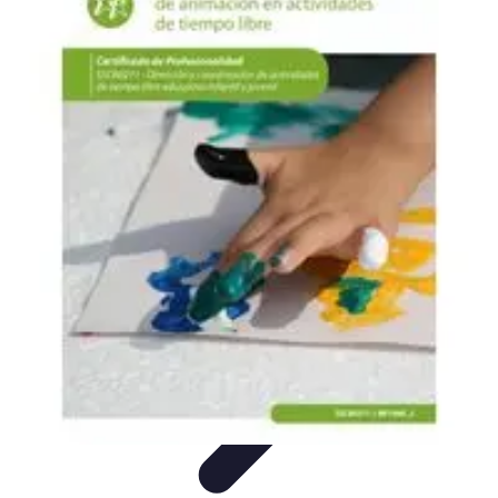
Descuentos Imperdibles
Consejos y Estrategias
Consejos de Ahorro
Consejos y
Trucos
Estrategias de Ahorro
Guía de Compras
Descuentos Imperdibles