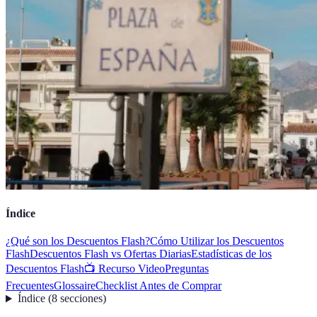
Índice
¿Qué son los Descuentos Flash?
Cómo Utilizar los Descuentos
Flash
Descuentos Flash vs Ofertas Diarias
Estadísticas de los
Descuentos Flash
📺 Recurso Video
Preguntas
Frecuentes
Glossaire
Checklist Antes de Comprar
Índice
(
8
secciones
)