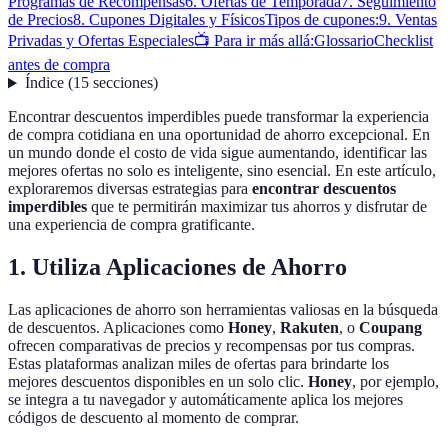
Programas de Recompensas
6. Ofertas de Temporada
7. Seguimiento
de Precios
8. Cupones Digitales y Físicos
Tipos de cupones:
9. Ventas
Privadas y Ofertas Especiales
📺 Para ir más allá:
Glossario
Checklist
antes de compra
Índice
(
15
secciones
)
Encontrar descuentos imperdibles puede transformar la experiencia
de compra cotidiana en una oportunidad de ahorro excepcional. En
un mundo donde el costo de vida sigue aumentando, identificar las
mejores ofertas no solo es inteligente, sino esencial. En este artículo,
exploraremos diversas estrategias para
encontrar descuentos
imperdibles
que te permitirán maximizar tus ahorros y disfrutar de
una experiencia de compra gratificante.
1. Utiliza Aplicaciones de Ahorro
Las aplicaciones de ahorro son herramientas valiosas en la búsqueda
de descuentos. Aplicaciones como
Honey
,
Rakuten
, o
Coupang
ofrecen comparativas de precios y recompensas por tus compras.
Estas plataformas analizan miles de ofertas para brindarte los
mejores descuentos disponibles en un solo clic.
Honey
, por ejemplo,
se integra a tu navegador y automáticamente aplica los mejores
códigos de descuento al momento de comprar.