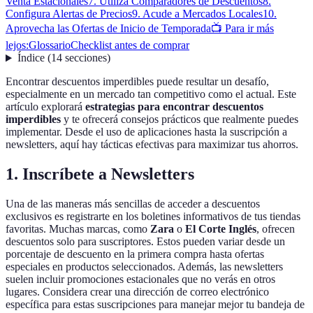
Venta Estacionales
7. Utiliza Comparadores de Descuentos
8.
Configura Alertas de Precios
9. Acude a Mercados Locales
10.
Aprovecha las Ofertas de Inicio de Temporada
📺 Para ir más
lejos:
Glossario
Checklist antes de comprar
Índice
(
14
secciones
)
Encontrar descuentos imperdibles puede resultar un desafío,
especialmente en un mercado tan competitivo como el actual. Este
artículo explorará
estrategias para encontrar descuentos
imperdibles
y te ofrecerá consejos prácticos que realmente puedes
implementar. Desde el uso de aplicaciones hasta la suscripción a
newsletters, aquí hay tácticas efectivas para maximizar tus ahorros.
1. Inscríbete a Newsletters
Una de las maneras más sencillas de acceder a descuentos
exclusivos es registrarte en los boletines informativos de tus tiendas
favoritas. Muchas marcas, como
Zara
o
El Corte Inglés
, ofrecen
descuentos solo para suscriptores. Estos pueden variar desde un
porcentaje de descuento en la primera compra hasta ofertas
especiales en productos seleccionados. Además, las newsletters
suelen incluir promociones estacionales que no verás en otros
lugares. Considera crear una dirección de correo electrónico
específica para estas suscripciones para manejar mejor tu bandeja de