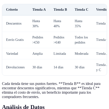
Criterio
Tienda A
Tienda B
Tienda C
Veredict
Hasta
Hasta
Hasta
Descuentos
Tienda B
30%
40%
35%
Pedidos
Pedidos
Todos los
Envío Gratis
Tienda C
>€50
>€40
pedidos
Variedad
Amplia
Limitada
Moderada
Tienda A
Tienda A
Devoluciones
30 días
14 días
30 días
y C
Cada tienda tiene sus puntos fuertes. **Tienda B** es ideal para
encontrar descuentos significativos, mientras que **Tienda C**
elimina el costo de envío, un beneficio importante para los
compradores frecuentes.
Análisis de Datos