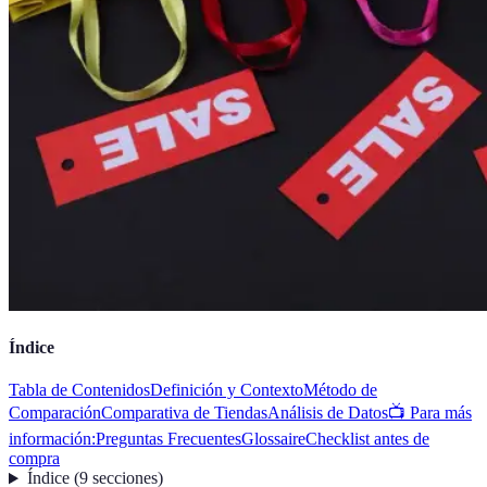
Índice
Tabla de Contenidos
Definición y Contexto
Método de
Comparación
Comparativa de Tiendas
Análisis de Datos
📺 Para más
información:
Preguntas Frecuentes
Glossaire
Checklist antes de
compra
Índice
(
9
secciones
)