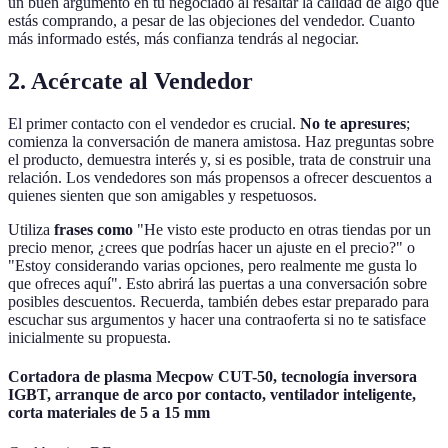
un buen argumento en tu negociado al resaltar la calidad de algo que
estás comprando, a pesar de las objeciones del vendedor. Cuanto
más informado estés, más confianza tendrás al negociar.
2. Acércate al Vendedor
El primer contacto con el vendedor es crucial.
No te apresures
;
comienza la conversación de manera amistosa. Haz preguntas sobre
el producto, demuestra interés y, si es posible, trata de construir una
relación. Los vendedores son más propensos a ofrecer descuentos a
quienes sienten que son amigables y respetuosos.
Utiliza
frases como
"He visto este producto en otras tiendas por un
precio menor, ¿crees que podrías hacer un ajuste en el precio?" o
"Estoy considerando varias opciones, pero realmente me gusta lo
que ofreces aquí". Esto abrirá las puertas a una conversación sobre
posibles descuentos. Recuerda, también debes estar preparado para
escuchar sus argumentos y hacer una contraoferta si no te satisface
inicialmente su propuesta.
Cortadora de plasma Mecpow CUT-50, tecnología inversora
IGBT, arranque de arco por contacto, ventilador inteligente,
corta materiales de 5 a 15 mm