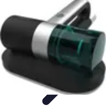
Descuentos Imperdibles
Consejos y Estrategias
Consejos de Ahorro
Consejos y
Trucos
Estrategias de Ahorro
Guía de Compras
Descuentos Imperdibles