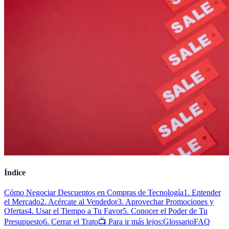
Índice
Cómo Negociar Descuentos en Compras de Tecnología
1. Entender
el Mercado
2. Acércate al Vendedor
3. Aprovechar Promociones y
Ofertas
4. Usar el Tiempo a Tu Favor
5. Conocer el Poder de Tu
Presupuesto
6. Cerrar el Trato
📺 Para ir más lejos:
Glossario
FAQ