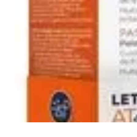
Descuentos Imperdibles
Consejos y Estrategias
Consejos de Ahorro
Consejos y Trucos
Estrateg
Descuentos Imperdibles