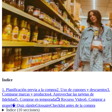
Índice
1. Planificación previa a la compra
2. Uso de cupones y descuentos
3.
Comparar marcas y productos
4. Aprovechar las tarjetas de
fidelidad
5. Comprar en temporada
📺 Recurso Video
6. Comprar a
granel
🧠 Quiz rápido
Glossaire
Checklist antes de la compra
Índice
(
10
secciones
)