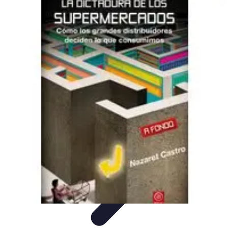
Descuentos Imperdibles
Consejos y Estrategias
Consejos de Ahorro
Consejos y
Trucos
Estrategias de Ahorro
Guía de Compras
Descuentos Imperdibles