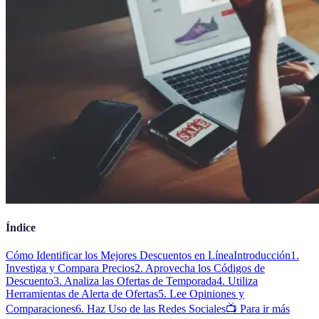
Índice
Cómo Identificar los Mejores Descuentos en Línea
Introducción
1.
Investiga y Compara Precios
2. Aprovecha los Códigos de
Descuento
3. Analiza las Ofertas de Temporada
4. Utiliza
Herramientas de Alerta de Ofertas
5. Lee Opiniones y
Comparaciones
6. Haz Uso de las Redes Sociales
📺 Para ir más