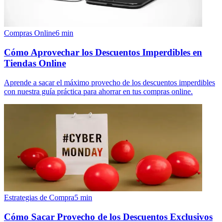
Compras Online
6
min
Cómo Aprovechar los Descuentos Imperdibles en
Tiendas Online
Aprende a sacar el máximo provecho de los descuentos imperdibles
con nuestra guía práctica para ahorrar en tus compras online.
Estrategias de Compra
5
min
Cómo Sacar Provecho de los Descuentos Exclusivos