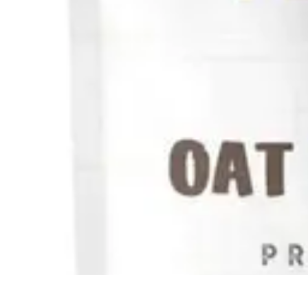
Descuentos Imperdibles
Consejos y Estrategias
Consejos de Ahorro
Consejos y Trucos
Estrateg
Descuentos Imperdibles