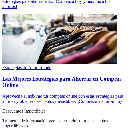
estrategias para ahorrar más. ¡Comienza hoy y maximiza tus
ahorros!
Estrategias de Ahorro
6
min
Las Mejores Estrategias para Ahorrar en Compras
Online
Aprovecha al máximo tus compras online con estas estrategias para
ahorrar y obtener descuentos irresistibles. ¡Comienza a ahorrar hoy!
Descuentos Imperdibles
Tu fuente de información para saber todo sobre
descuentos
imperdibles.es
.