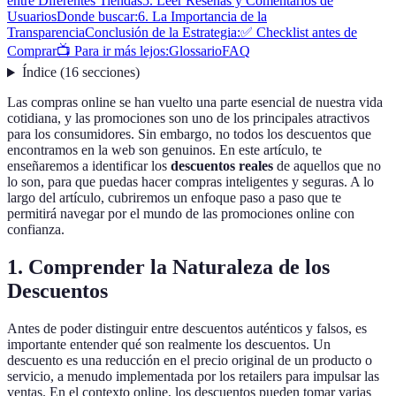
entre Diferentes Tiendas
5. Leer Reseñas y Comentarios de
Usuarios
Donde buscar:
6. La Importancia de la
Transparencia
Conclusión de la Estrategia:
✅ Checklist antes de
Comprar
📺 Para ir más lejos:
Glossario
FAQ
Índice
(
16
secciones
)
Las compras online se han vuelto una parte esencial de nuestra vida
cotidiana, y las promociones son uno de los principales atractivos
para los consumidores. Sin embargo, no todos los descuentos que
encontramos en la web son genuinos. En este artículo, te
enseñaremos a identificar los
descuentos reales
de aquellos que no
lo son, para que puedas hacer compras inteligentes y seguras. A lo
largo del artículo, cubriremos un enfoque paso a paso que te
permitirá navegar por el mundo de las promociones online con
confianza.
1. Comprender la Naturaleza de los
Descuentos
Antes de poder distinguir entre descuentos auténticos y falsos, es
importante entender qué son realmente los descuentos. Un
descuento es una reducción en el precio original de un producto o
servicio, a menudo implementada por los retailers para impulsar las
ventas. En el contexto online, los descuentos pueden tomar varias