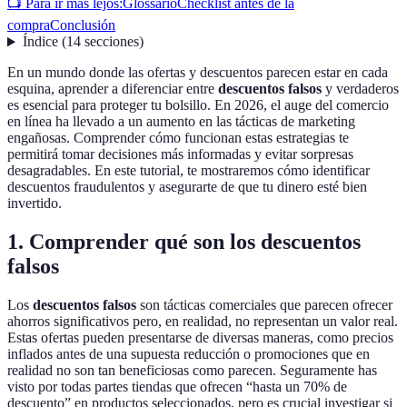
📺 Para ir más lejos:
Glossario
Checklist antes de la
compra
Conclusión
Índice
(
14
secciones
)
En un mundo donde las ofertas y descuentos parecen estar en cada
esquina, aprender a diferenciar entre
descuentos falsos
y verdaderos
es esencial para proteger tu bolsillo. En 2026, el auge del comercio
en línea ha llevado a un aumento en las tácticas de marketing
engañosas. Comprender cómo funcionan estas estrategias te
permitirá tomar decisiones más informadas y evitar sorpresas
desagradables. En este tutorial, te mostraremos cómo identificar
descuentos fraudulentos y asegurarte de que tu dinero esté bien
invertido.
1. Comprender qué son los descuentos
falsos
Los
descuentos falsos
son tácticas comerciales que parecen ofrecer
ahorros significativos pero, en realidad, no representan un valor real.
Estas ofertas pueden presentarse de diversas maneras, como precios
inflados antes de una supuesta reducción o promociones que en
realidad no son tan beneficiosas como parecen. Seguramente has
visto por todas partes tiendas que ofrecen “hasta un 70% de
descuento” en productos seleccionados, pero es crucial investigar si