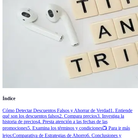
Índice
Cómo Detectar Descuentos Falsos y Ahorrar de Verdad
1. Entiende
qué son los descuentos falsos
2. Compara precios
3. Investiga la
historia de precios
4. Presta atención a las fechas de las
promociones
5. Examina los términos y condiciones
📺 Para ir más
lejos:
Comparativa de Estrategias de Ahorro
6. Conclusiones y