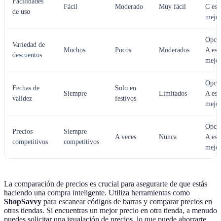
Facilidades
Fácil
Moderado
Muy fácil
C es
de uso
mejo
Opci
Variedad de
Muchos
Pocos
Moderados
A es
descuentos
mejo
Opci
Fechas de
Solo en
Siempre
Limitados
A es
validez
festivos
mejo
Opci
Precios
Siempre
A veces
Nunca
A es
competitivos
competitivos
mejo
La comparación de precios es crucial para asegurarte de que estás
haciendo una compra inteligente. Utiliza herramientas como
ShopSavvy
para escanear códigos de barras y comparar precios en
otras tiendas. Si encuentras un mejor precio en otra tienda, a menudo
puedes solicitar una igualación de precios, lo que puede ahorrarte