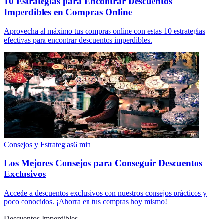
10 Estrategias para Encontrar Descuentos
Imperdibles en Compras Online
Aprovecha al máximo tus compras online con estas 10 estrategias
efectivas para encontrar descuentos imperdibles.
Consejos y Estrategias
6
min
Los Mejores Consejos para Conseguir Descuentos
Exclusivos
Accede a descuentos exclusivos con nuestros consejos prácticos y
poco conocidos. ¡Ahorra en tus compras hoy mismo!
Descuentos Imperdibles