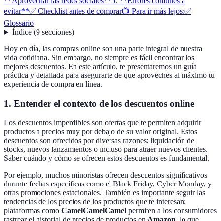
**Aprovechar las redes sociales**
5. **Errores comunes a
evitar**
✅ Checklist antes de comprar
📺 Para ir más lejos:
✅
Glossario
Índice
(
9
secciones
)
Hoy en día, las compras online son una parte integral de nuestra
vida cotidiana. Sin embargo, no siempre es fácil encontrar los
mejores descuentos. En este artículo, te presentaremos un guía
práctica y detallada para asegurarte de que aproveches al máximo tu
experiencia de compra en línea.
1.
Entender el contexto de los descuentos online
Los descuentos imperdibles son ofertas que te permiten adquirir
productos a precios muy por debajo de su valor original. Estos
descuentos son ofrecidos por diversas razones: liquidación de
stocks, nuevos lanzamientos o incluso para atraer nuevos clientes.
Saber cuándo y cómo se ofrecen estos descuentos es fundamental.
Por ejemplo, muchos minoristas ofrecen descuentos significativos
durante fechas específicas como el Black Friday, Cyber Monday, y
otras promociones estacionales. También es importante seguir las
tendencias de los precios de los productos que te interesan;
plataformas como
CamelCamelCamel
permiten a los consumidores
rastrear el historial de precios de productos en
Amazon
, lo que