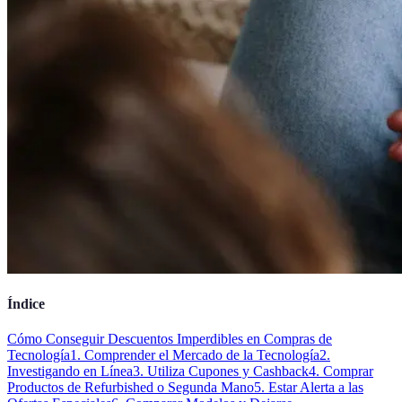
Índice
Cómo Conseguir Descuentos Imperdibles en Compras de
Tecnología
1. Comprender el Mercado de la Tecnología
2.
Investigando en Línea
3. Utiliza Cupones y Cashback
4. Comprar
Productos de Refurbished o Segunda Mano
5. Estar Alerta a las