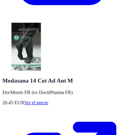
Modasana 14 Cot Ad Ant M
DocMorris FR (ex DoctiPharma FR)
20.45
EUR
Ver el precio