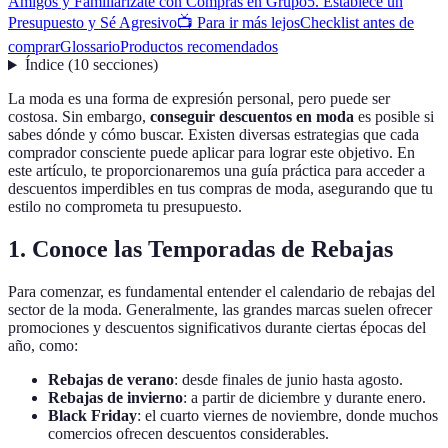
Amigos y Familiarízate con Compras en Grupo
5. Establece un
Presupuesto y Sé Agresivo
📺 Para ir más lejos
Checklist antes de
comprar
Glossario
Productos recomendados
Índice
(
10
secciones
)
La moda es una forma de expresión personal, pero puede ser
costosa. Sin embargo,
conseguir descuentos en moda
es posible si
sabes dónde y cómo buscar. Existen diversas estrategias que cada
comprador consciente puede aplicar para lograr este objetivo. En
este artículo, te proporcionaremos una guía práctica para acceder a
descuentos imperdibles en tus compras de moda, asegurando que tu
estilo no comprometa tu presupuesto.
1. Conoce las Temporadas de Rebajas
Para comenzar, es fundamental entender el calendario de rebajas del
sector de la moda. Generalmente, las grandes marcas suelen ofrecer
promociones y descuentos significativos durante ciertas épocas del
año, como:
Rebajas de verano
: desde finales de junio hasta agosto.
Rebajas de invierno
: a partir de diciembre y durante enero.
Black Friday
: el cuarto viernes de noviembre, donde muchos
comercios ofrecen descuentos considerables.