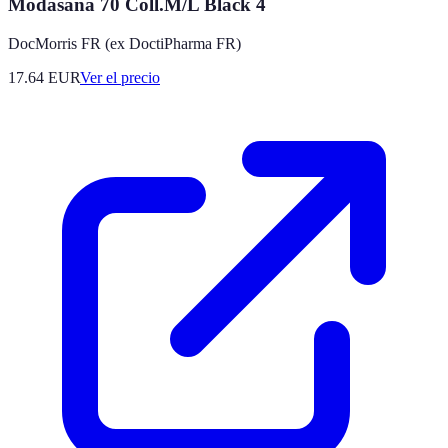
Modasana 70 Coll.M/L Black 4
DocMorris FR (ex DoctiPharma FR)
17.64
EUR
Ver el precio