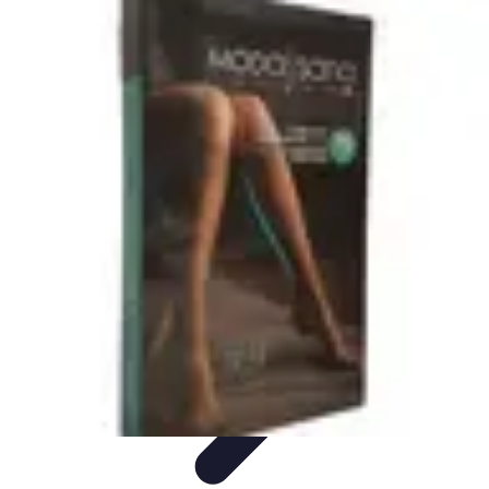
Descuentos Imperdibles
Consejos y Estrategias
Consejos de Ahorro
Consejos y
Trucos
Estrategias de Ahorro
Guía de Compras
Descuentos Imperdibles