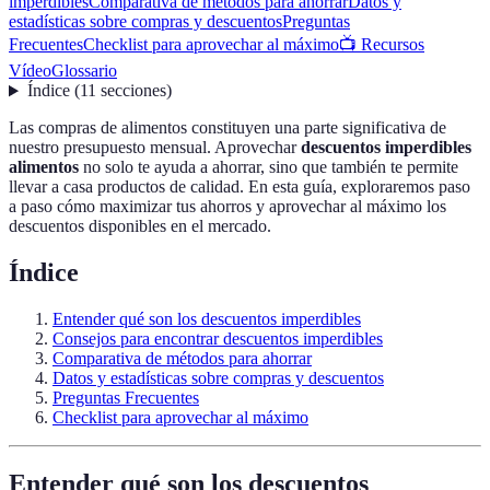
imperdibles
Comparativa de métodos para ahorrar
Datos y
estadísticas sobre compras y descuentos
Preguntas
Frecuentes
Checklist para aprovechar al máximo
📺 Recursos
Vídeo
Glossario
Índice
(
11
secciones
)
Las compras de alimentos constituyen una parte significativa de
nuestro presupuesto mensual. Aprovechar
descuentos imperdibles
alimentos
no solo te ayuda a ahorrar, sino que también te permite
llevar a casa productos de calidad. En esta guía, exploraremos paso
a paso cómo maximizar tus ahorros y aprovechar al máximo los
descuentos disponibles en el mercado.
Índice
Entender qué son los descuentos imperdibles
Consejos para encontrar descuentos imperdibles
Comparativa de métodos para ahorrar
Datos y estadísticas sobre compras y descuentos
Preguntas Frecuentes
Checklist para aprovechar al máximo
Entender qué son los descuentos