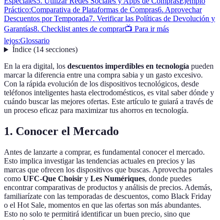
Especiales
5. Utilizar Redes Sociales y Apps de Compras
Ejemplo
Práctico:
Comparativa de Plataformas de Compras
6. Aprovechar
Descuentos por Temporada
7. Verificar las Políticas de Devolución y
Garantías
8. Checklist antes de comprar
📺 Para ir más
lejos:
Glossario
Índice
(
14
secciones
)
En la era digital, los
descuentos imperdibles en tecnología
pueden
marcar la diferencia entre una compra sabia y un gasto excesivo.
Con la rápida evolución de los dispositivos tecnológicos, desde
teléfonos inteligentes hasta electrodomésticos, es vital saber dónde y
cuándo buscar las mejores ofertas. Este artículo te guiará a través de
un proceso eficaz para maximizar tus ahorros en tecnología.
1. Conocer el Mercado
Antes de lanzarte a comprar, es fundamental conocer el mercado.
Esto implica investigar las tendencias actuales en precios y las
marcas que ofrecen los dispositivos que buscas. Aprovecha portales
como
UFC-Que Choisir
y
Les Numériques
, donde puedes
encontrar comparativas de productos y análisis de precios. Además,
familiarízate con las temporadas de descuentos, como Black Friday
o el Hot Sale, momentos en que las ofertas son más abundantes.
Esto no solo te permitirá identificar un buen precio, sino que