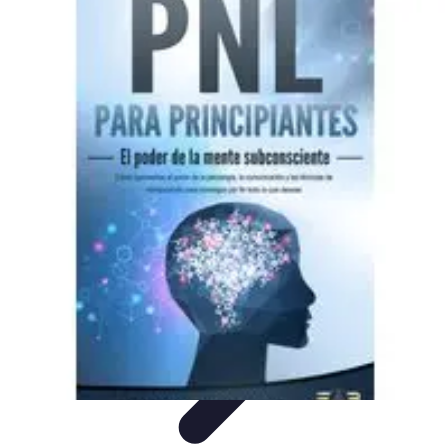
Descuentos Imperdibles
Consejos y Estrategias
Consejos de Ahorro
Consejos y
Trucos
Estrategias de Ahorro
Guía de Compras
Descuentos Imperdibles