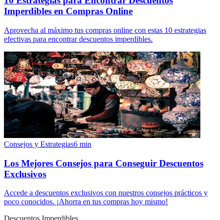
10 Estrategias para Encontrar Descuentos
Imperdibles en Compras Online
Aprovecha al máximo tus compras online con estas 10 estrategias
efectivas para encontrar descuentos imperdibles.
Consejos y Estrategias
6
min
Los Mejores Consejos para Conseguir Descuentos
Exclusivos
Accede a descuentos exclusivos con nuestros consejos prácticos y
poco conocidos. ¡Ahorra en tus compras hoy mismo!
Descuentos Imperdibles