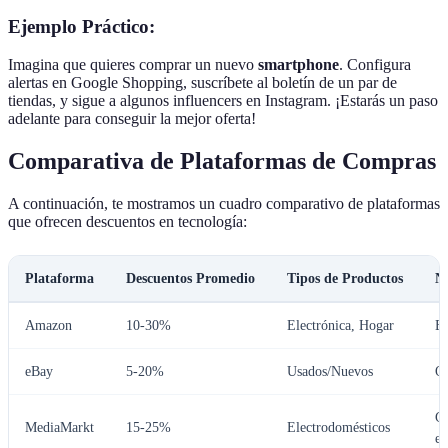
Ejemplo Práctico:
Imagina que quieres comprar un nuevo
smartphone
. Configura
alertas en Google Shopping, suscríbete al boletín de un par de
tiendas, y sigue a algunos influencers en Instagram. ¡Estarás un paso
adelante para conseguir la mejor oferta!
Comparativa de Plataformas de Compras
A continuación, te mostramos un cuadro comparativo de plataformas
que ofrecen descuentos en tecnología:
Plataforma
Descuentos Promedio
Tipos de Productos
No
Amazon
10-30%
Electrónica, Hogar
E
eBay
5-20%
Usados/Nuevos
Of
Ga
MediaMarkt
15-25%
Electrodomésticos
ex