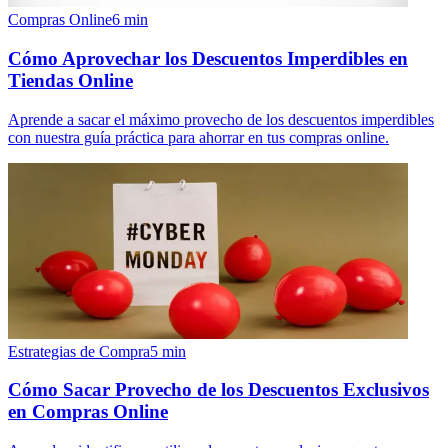
Compras Online
6
min
Cómo Aprovechar los Descuentos Imperdibles en
Tiendas Online
Aprende a sacar el máximo provecho de los descuentos imperdibles
con nuestra guía práctica para ahorrar en tus compras online.
Estrategias de Compra
5
min
Cómo Sacar Provecho de los Descuentos Exclusivos
en Compras Online