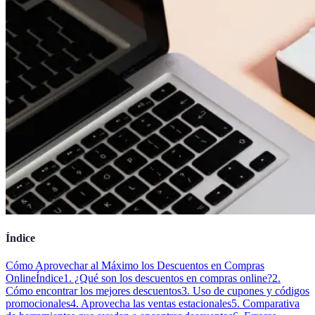
Índice
Cómo Aprovechar al Máximo los Descuentos en Compras
Online
Índice
1. ¿Qué son los descuentos en compras online?
2.
Cómo encontrar los mejores descuentos
3. Uso de cupones y códigos
promocionales
4. Aprovecha las ventas estacionales
5. Comparativa