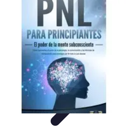
Descuentos Imperdibles
Consejos y Estrategias
Consejos de Ahorro
Consejos y
Trucos
Estrategias de Ahorro
Guía de Compras
Descuentos Imperdibles