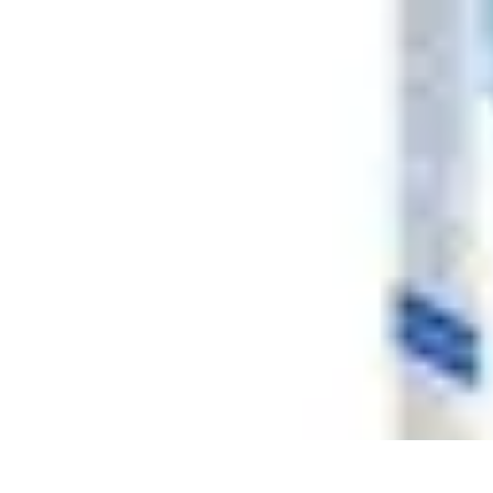
Descuentos Imperdibles
Consejos y Estrategias
Consejos de Ahorro
Consejos y Trucos
Estrateg
Descuentos Imperdibles